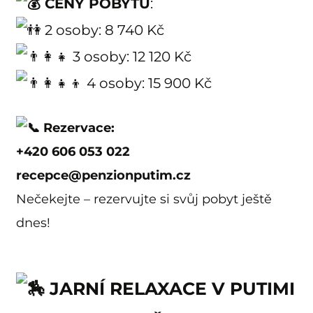
CENY POBYTU
:
2 osoby: 8 740 Kč
3 osoby: 12 120 Kč
4 osoby: 15 900 Kč
Rezervace:
+420 606 053 022
recepce
@penzionputim.cz
Nečekejte – rezervujte si svůj pobyt ještě
dnes!
JARNÍ RELAXACE V PUTIMI