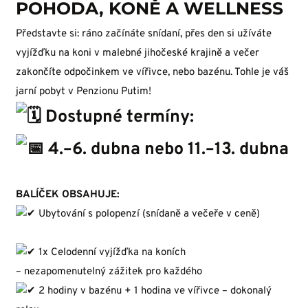
POHODA, KONĚ A WELLNESS
Představte si: ráno začínáte snídaní, přes den si užíváte
vyjížďku na koni v malebné jihočeské krajině a večer
zakončíte odpočinkem ve vířivce, nebo bazénu. Tohle je váš
jarní pobyt v Penzionu Putim!
Dostupné termíny:
4.–6. dubna nebo 11.–13. dubna
BALÍČEK OBSAHUJE:
Ubytování s polopenzí (snídaně a večeře v ceně)
1x Celodenní vyjížďka na koních
– nezapomenutelný zážitek pro každého
2 hodiny v bazénu + 1 hodina ve vířivce – dokonalý